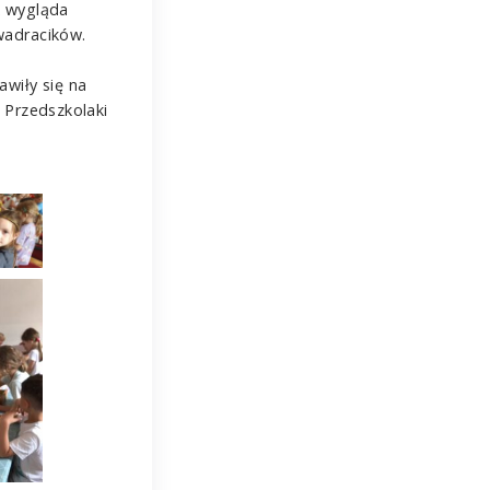
k wygląda
wadracików.
wiły się na
 Przedszkolaki