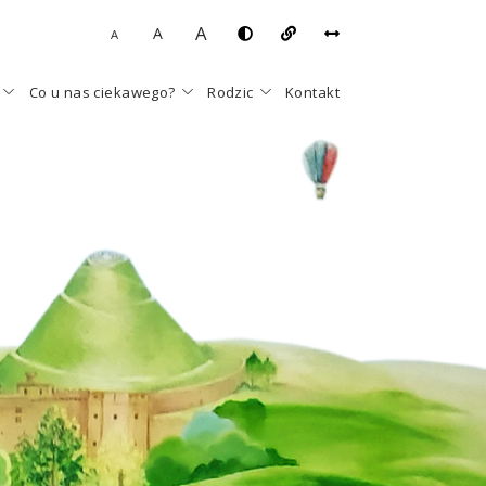
A
A
A
Co u nas ciekawego?
Rodzic
Kontakt