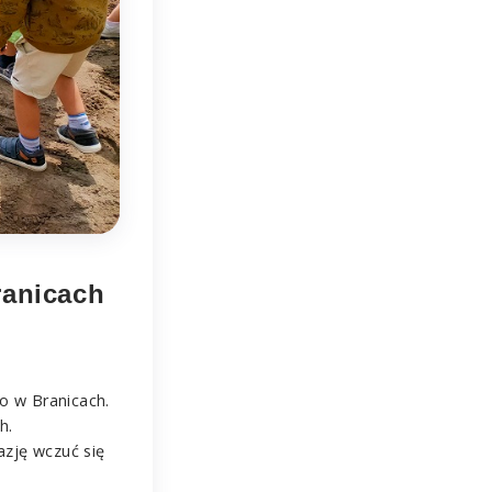
ranicach
o w Branicach.
h.
azję wczuć się