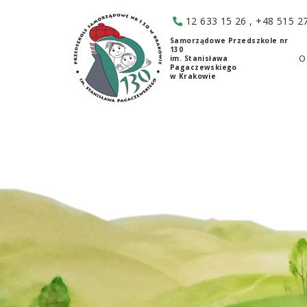
12 633 15 26
,
+48 515 2
Samorządowe Przedszkole nr
130
O
im. Stanisława
Pagaczewskiego
w Krakowie