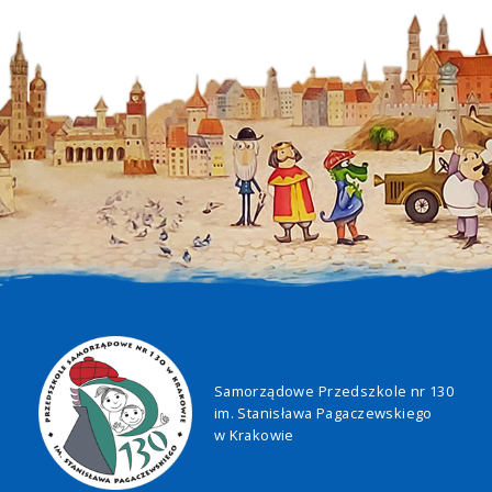
Samorządowe Przedszkole nr 130
im. Stanisława Pagaczewskiego
w Krakowie