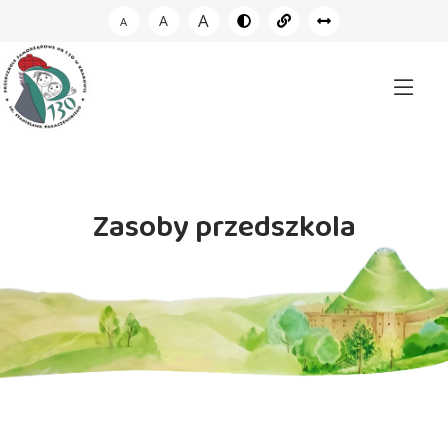
A
A
A
Zasoby przedszkola