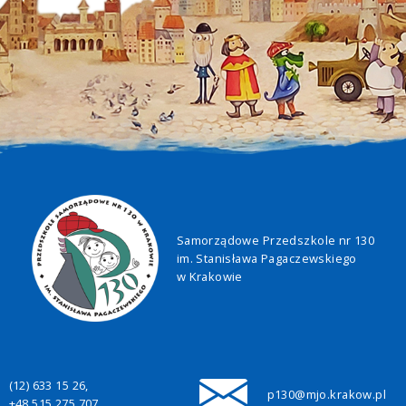
Samorządowe Przedszkole nr 130
im. Stanisława Pagaczewskiego
w Krakowie
(12) 633 15 26,
p130@mjo.krakow.pl
+48 515 275 707