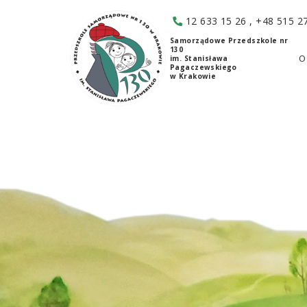
12 633 15 26
,
+48 515 2
Samorządowe Przedszkole nr
130
O
im. Stanisława
Pagaczewskiego
w Krakowie