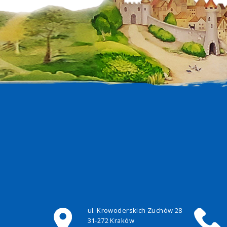
ul. Krowoderskich Zuchów 28
31-272 Kraków