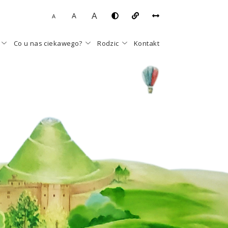
A
A
A
Co u nas ciekawego?
Rodzic
Kontakt