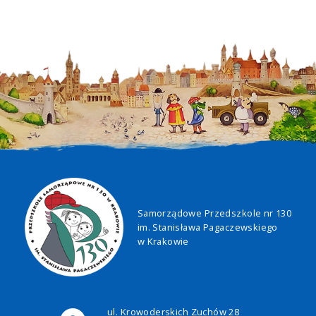
Samorządowe Przedszkole nr 130
im. Stanisława Pagaczewskiego
w Krakowie
ul. Krowoderskich Zuchów 28